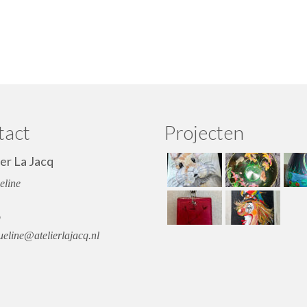
tact
Projecten
ier La Jacq
eline
o
eline@atelierlajacq.nl