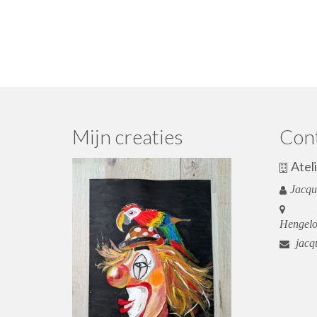
Mijn creaties
Con
Atel
Jacqu
Hengel
jacqu