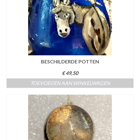
Beschilderde schalen
Beschilderde Vazen
Creatieve prenten
Epoxy / sierraden
Epoxy sierraden / armband
BESCHILDERDE POTTEN
€
49,50
Epoxy sierraden / hanger
TOEVOEGEN AAN WINKELWAGEN
Epoxy sierraden oor
Epoxy sierraden ring
Wandversiering
Atelier La Jacq Gallery
Contact