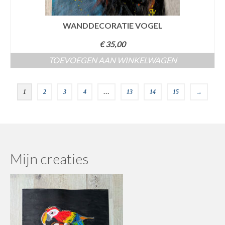
WANDDECORATIE VOGEL
€
35,00
TOEVOEGEN AAN WINKELWAGEN
1
2
3
4
…
13
14
15
→
Mijn creaties