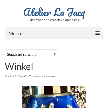
Atelier La Jacq
Kies voor een creatieve oplossing
Menu
Home
Ik ben Jacqueline
Winkel
Berichten
Winkel
Resultaat 1–12 van de 171 resultaten wordt getoond
Winkelwagen
Beschilderde glasvazen
Filmpje met de schalen / potten / vazen