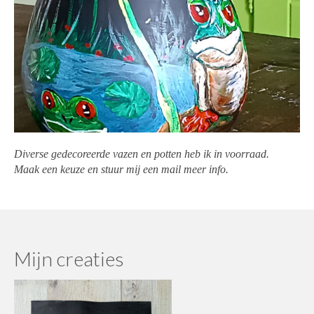
Beschilderde schalen
Beschilderde Vazen
Creatieve prenten
Epoxy / sierraden
Epoxy sierraden / armband
Diverse gedecoreerde vazen en potten heb ik in voorraad.
Epoxy sierraden / hanger
Maak een keuze en stuur mij een mail meer info.
Epoxy sierraden oor
Epoxy sierraden ring
Wandversiering
Mijn creaties
Atelier La Jacq Gallery
Contact