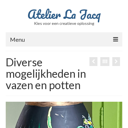
Atelier La Jacq
Kies voor een creatieve oplossing
Menu
Home
Diverse
Ik ben Jacqueline
mogelijkheden in
Berichten
vazen en potten
Winkel
Winkelwagen
Beschilderde glasvazen
Filmpje met de schalen / potten / vazen