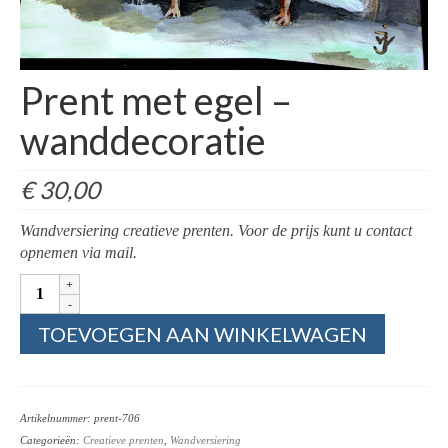
Beschilderde schalen
Beschilderde Vazen
Prent met egel –
Creatieve prenten
wanddecoratie
Epoxy / sierraden
€
30,00
Epoxy sierraden / armband
Wandversiering creatieve prenten. Voor de prijs kunt u contact
Epoxy sierraden / hanger
opnemen via mail.
Epoxy sierraden oor
Prent
met
Epoxy sierraden ring
egel
TOEVOEGEN AAN WINKELWAGEN
–
Wandversiering
wanddecoratie
aantal
Atelier La Jacq Gallery
Artikelnummer:
prent-706
Contact
Categorieën:
Creatieve prenten
,
Wandversiering