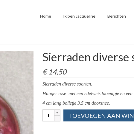
Home
Ik ben Jacqueline
Berichten
Sierraden diverse
€
14,50
Sierraden diverse soorten.
Hanger rose met een edelweis bloempje en een vi
4 cm lang bolletje 3.5 cm doorsnee.
Sierraden
TOEVOEGEN AAN WI
diverse
soorten
–