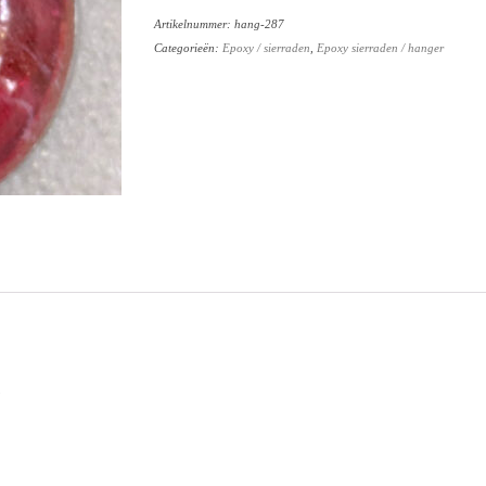
hanger
Artikelnummer:
hang-287
aantal
Categorieën:
Epoxy / sierraden
,
Epoxy sierraden / hanger