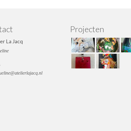
tact
Projecten
ier La Jacq
eline
o
eline@atelierlajacq.nl