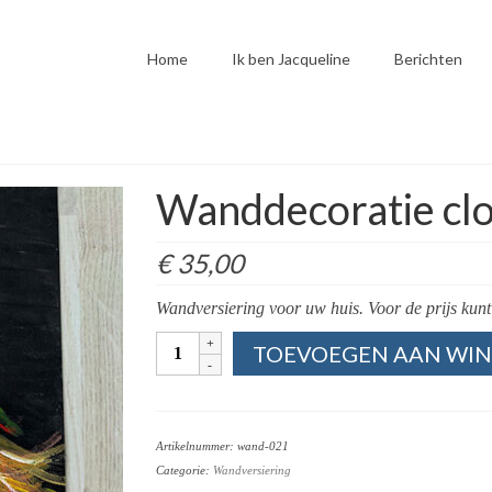
Home
Ik ben Jacqueline
Berichten
Wanddecoratie cl
€
35,00
Wandversiering voor uw huis. Voor de prijs kunt
Wanddecoratie
TOEVOEGEN AAN WI
clown
met
vogel
aantal
Artikelnummer:
wand-021
Categorie:
Wandversiering