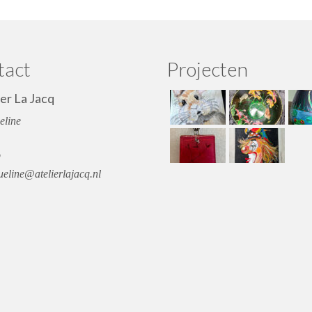
tact
Projecten
ier La Jacq
eline
o
eline@atelierlajacq.nl