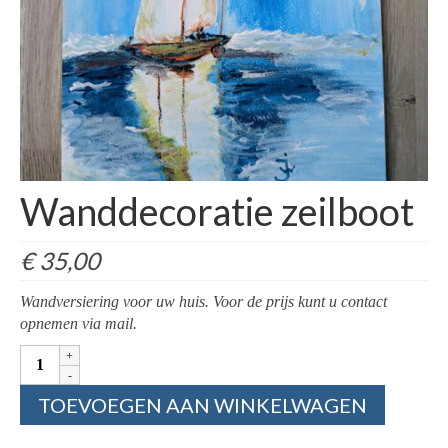
Beschilderde schalen
Beschilderde Vazen
Creatieve prenten
Epoxy / sierraden
Epoxy sierraden / armband
Wanddecoratie zeilboot
Epoxy sierraden / hanger
€
35,00
Epoxy sierraden oor
Wandversiering voor uw huis. Voor de prijs kunt u contact
Epoxy sierraden ring
opnemen via mail.
Wanddecoratie
Wandversiering
zeilboot
aantal
Atelier La Jacq Gallery
TOEVOEGEN AAN WINKELWAGEN
Contact