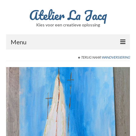
Atelier La Jacq
Kies voor een creatieve oplossing
Menu
Home
TERUG NAAR
WANDVERSIERING
Ik ben Jacqueline
Berichten
Winkel
Winkelwagen
Beschilderde glasvazen
Filmpje met de schalen / potten / vazen